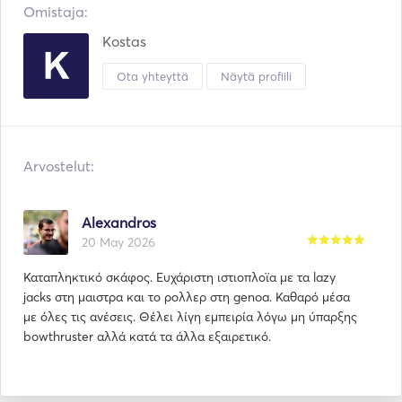
Omistaja:
Kostas
Ota yhteyttä
Näytä profiili
Arvostelut:
Alexandros
20 May 2026
Καταπληκτικό σκάφος. Ευχάριστη ιστιοπλοϊα με τα lazy
jacks στη μαιστρα και το ρολλερ στη genoa. Καθαρό μέσα
με όλες τις ανέσεις. Θέλει λίγη εμπειρία λόγω μη ύπαρξης
bowthruster αλλά κατά τα άλλα εξαιρετικό.