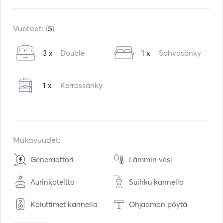
Sisäänrakennettu:
10 / 2009
Moottorit:
1 x 50hp
Vuoteet: (
5
)
Polttoainetyyppi:
Diesel
3 x
Double
1 x
Sohvasänky
Kulutus:
5
L /tunti
Vesitilavuus:
360
L
1 x
Kerrossänky
Polttoainetilavuus:
200
L
Suurin matkanopeus:
8
solmut
Mukavuudet:
Generaattori
Lämmin vesi
Aurinkoteltta
Suihku kannella
Kaiuttimet kannella
Ohjaamon pöytä