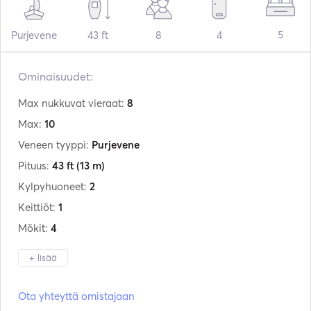
Purjevene
43 ft
8
4
5
Ominaisuudet:
Max nukkuvat vieraat:
8
Max:
10
Veneen tyyppi:
Purjevene
Pituus:
43 ft
(13 m)
Kylpyhuoneet:
2
Keittiöt:
1
Mökit:
4
+ lisää
Valmistaja:
Beneteau
Ota yhteyttä omistajaan
Malli:
Oceanis 43