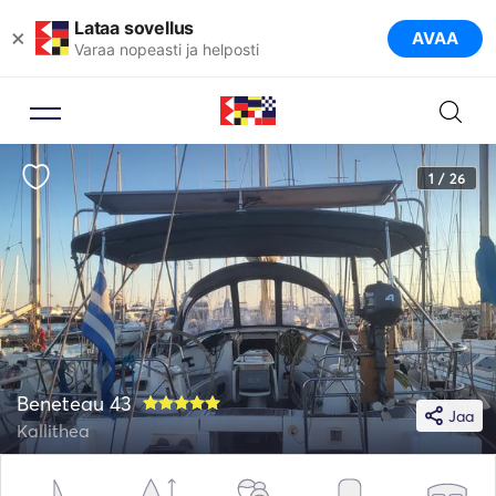
Lataa sovellus
×
AVAA
Varaa nopeasti ja helposti
1 / 26
Beneteau 43
Jaa
Kallithea