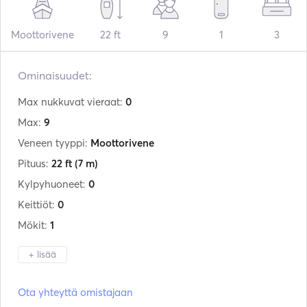
Moottorivene
22 ft
9
1
3
Ominaisuudet:
Max nukkuvat vieraat:
0
Max:
9
Veneen tyyppi:
Moottorivene
Pituus:
22 ft
(7 m)
Kylpyhuoneet:
0
Keittiöt:
0
Mökit:
1
+ lisää
Valmistaja:
Poseidon
Ota yhteyttä omistajaan
Malli:
BLUE WATER