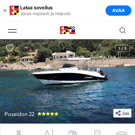
Lataa sovellus
×
AVAA
Varaa nopeasti ja helposti
1 / 5
Poseidon 22
Jaa