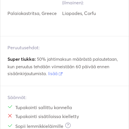
(ilmainen):
Palaiokastritsa, Greece
Liapades, Corfu
Peruutusehdot:
Super tiukka:
50% jahtimaksun määrästä palautetaan,
kun peruutus tehdään viimeistään 60 päivää ennen
sisäänkirjautumista.
lisää
Säännöt:
Tupakointi sallittu kannella
Tupakointi sisätiloissa kielletty
?
Sopii lemmikkieläimille