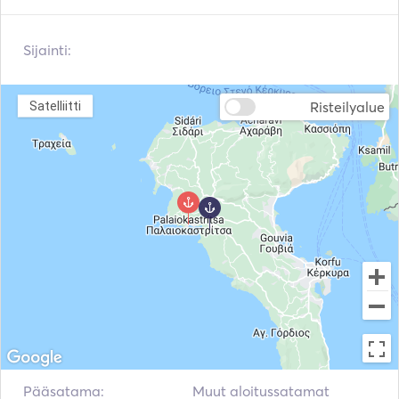
Sijainti:
Risteilyalue
Satelliitti
Pääsatama:
Muut aloitussatamat