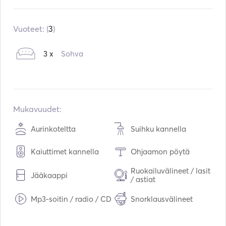
Sisäänrakennettu:
01 / 2020
Moottorit:
1 x 175hp
Vuoteet: (
3
)
Polttoainetyyppi:
Bensiini
3 x
Sohva
Vesitilavuus:
160
L
Polttoainetilavuus:
300
L
Suurin matkanopeus:
38
solmut
Mukavuudet:
Aurinkoteltta
Suihku kannella
Kaiuttimet kannella
Ohjaamon pöytä
Ruokailuvälineet / lasit
Jääkaappi
/ astiat
Mp3-soitin / radio / CD
Snorklausvälineet