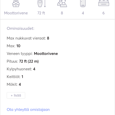
Moottorivene
72 ft
8
4
6
Ominaisuudet:
Max nukkuvat vieraat:
8
Max:
10
Veneen tyyppi:
Moottorivene
Pituus:
72 ft
(22 m)
Kylpyhuoneet:
4
Keittiöt:
1
Mökit:
4
+ lisää
Valmistaja:
Abacus Marine
Ota yhteyttä omistajaan
Malli:
70