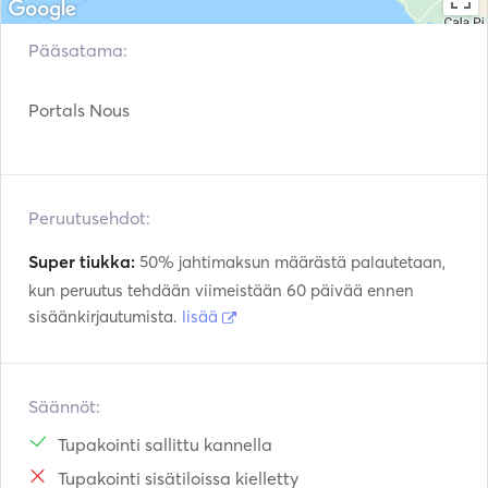
Fuel: Diesel. 

Max. Guests: 10 persons daycharter / 8 pax overnight. 
Pääsatama:
Portals Nous
Peruutusehdot:
Super tiukka:
50% jahtimaksun määrästä palautetaan,
kun peruutus tehdään viimeistään 60 päivää ennen
sisäänkirjautumista.
lisää
Säännöt:
Tupakointi sallittu kannella
Tupakointi sisätiloissa kielletty