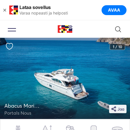
Lataa sovellus
×
AVAA
Varaa nopeasti ja helposti
1 / 10
Abacus Marine 72
Jaa
Portals Nous