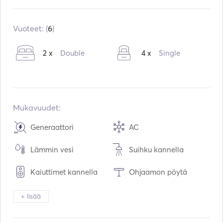
Sisäänrakennettu:
01 / 2008
Moottorit:
2 x 1360hp
Vuoteet: (
6
)
Polttoainetyyppi:
Diesel
2 x
Double
4 x
Single
Kulutus:
420
L /tunti
Vesitilavuus:
1200
L
Polttoainetilavuus:
4600
L
Suurin matkanopeus:
30
solmut
Mukavuudet:
Generaattori
AC
Lämmin vesi
Suihku kannella
Kaiuttimet kannella
Ohjaamon pöytä
Soihtu valo
Sähköinen wc
+ lisää
Pakastin
Jääkaappi