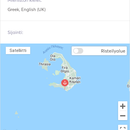
Miehistön kielet:
During a private full day cruise (10 hours), you will be 
Greek, English (UK)
offered additional stops for swimming and, weather 
permitting, stops at Thirassia Island and pass from the 
port of Ammoundi.

Sijainti:
Risteilyalue
Satelliitti