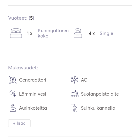
Refit in:
01 / 2023
Moottorit:
2 x 450hp
Vuoteet: (
5
)
Polttoainetyyppi:
Diesel
Kuningattaren
1 x
4 x
Single
koko
Mukavuudet:
Generaattori
AC
Lämmin vesi
Suolanpoistolaite
Aurinkoteltta
Suihku kannella
Kaiuttimet kannella
Kiikarit
+ lisää
Soihtu valo
Sähköinen wc