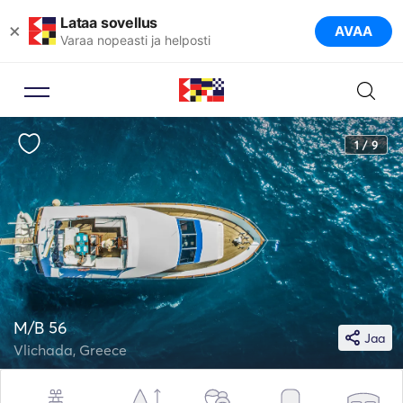
Lataa sovellus
×
AVAA
Varaa nopeasti ja helposti
1 / 9
M/B 56
Jaa
Vlichada, Greece