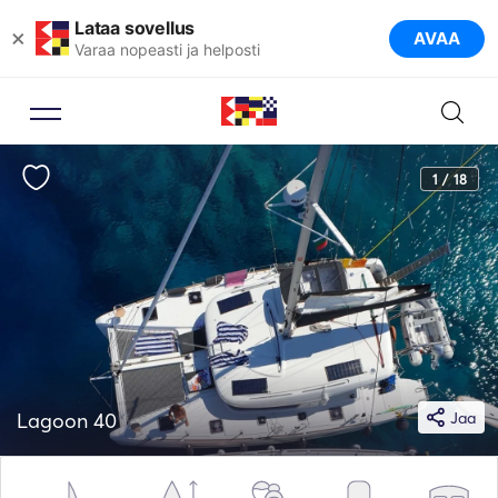
Lataa sovellus
×
AVAA
Varaa nopeasti ja helposti
1 / 18
Lagoon 40
Jaa