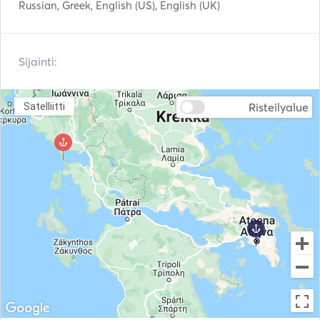
Russian, Greek, English (US), English (UK)
Tehosuuntaaja
Snorklausvälineet
Rantalelut
Sukellusvarusteet
Sijainti:
Padel Board
AIS / NAVTEX
Risteilyalue
Satelliitti
Autopilotti
Sähköinen ankkuri
Suojukset
Valopistooli
Oppaat & kartat
Käsisammuttimet
Pelastusliivit
Navigointijärjestelmä
Tutka
Sääasema
Sähkökäyttöiset
Perämoottori
vintturit
VHF