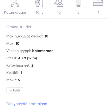
Katamaraani
40 ft
10
6
4
Ominaisuudet:
Max nukkuvat vieraat:
10
Max:
10
Veneen tyyppi:
Katamaraani
Pituus:
40 ft
(12 m)
Kylpyhuoneet:
2
Keittiöt:
1
Mökit:
6
+ lisää
Valmistaja:
Lagoon
Ota yhteyttä omistajaan
Malli:
40