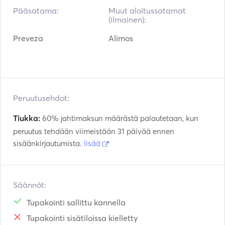
Pääsatama:
Muut aloitussatamat
(ilmainen):
Preveza
Alimos
Peruutusehdot:
Tiukka:
60% jahtimaksun määrästä palautetaan, kun
peruutus tehdään viimeistään 31 päivää ennen
sisäänkirjautumista.
lisää
Säännöt:
Tupakointi sallittu kannella
Tupakointi sisätiloissa kielletty