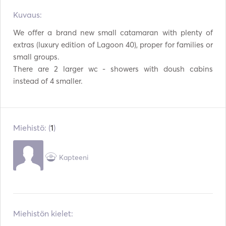
Kuvaus:  
Kiikarit
Soihtu valo
We offer a brand new small catamaran with plenty of 
Sähköinen wc
Turvajärjestelmä
extras (luxury edition of Lagoon 40), proper for families or 
small groups.

Pakastin
Jääkaappi
There are 2 larger wc - showers with doush cabins 
Ruokailuvälineet / lasit
Uuni
/ astiat
Kahvinkeitin
Jääpalakone
Miehistö: (
1
)
Cocktailbaari
Kuumalevyt
Paahdin
TV
Kapteeni
WiFi
Aux-liitäntä
USB-liitäntä
Mp3-soitin / radio / CD
Miehistön kielet:
DVD-soitin
Aurinkopaneelit