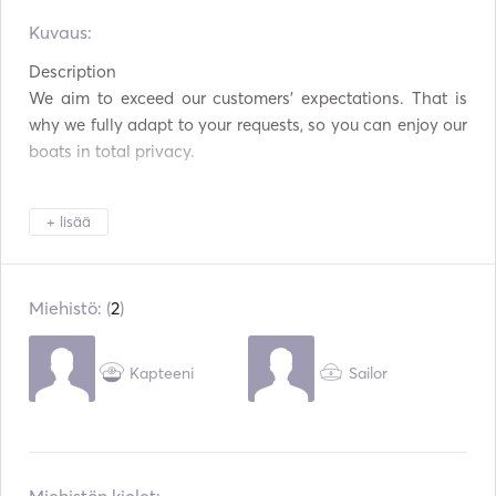
Ruokailuvälineet / lasit
Kuvaus:  
Kahvinkeitin
/ astiat
Description

Kuumalevyt
USB-liitäntä
We aim to exceed our customers’ expectations. That is 
why we fully adapt to your requests, so you can enjoy our 
Kalastustikku
Padel Board
boats in total privacy.

Snorklausvälineet
Kajakki
+ lisää
Purjevene
All our catamarans are Lagoons, the top brand in the 
market, and they are fully equipped with the highest level 
Miehistö: (
2
)
of comfort and safety. 

Kapteeni
Sailor
As they are stable and comfortable, these boats are ideal 
for a romantic outing or a big celebration, such as stag or 
hen parties, birthdays...
