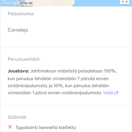
Hotel transfer (only Corralejo area)

Trolling

Pääsatama:
Snorkelling

2 paddle boards.

Corralejo
2 single kayaks.

Underwater photographs.

2 double kayaks

Drinks (soft drinks, beer, white and red wine, water, coffee 
Peruutusehdot:
Joustava:
Jahtimaksun määrästä palautetaan 100%,
kun peruutus tehdään viimeistään 7 päivää ennen
sisäänkirjautumista, ja 50%, kun peruutus tehdään
viimeistään 1 päivä ennen sisäänkirjautumista.
lisää
Säännöt:
Tupakointi kannella kielletty