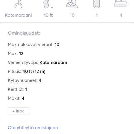
Katamaraani
40 ft
10
4
4
Ominaisuudet:
Max nukkuvat vieraat:
10
Max:
12
Veneen tyyppi:
Katamaraani
Pituus:
40 ft
(12 m)
Kylpyhuoneet:
4
Keittiöt:
1
Mökit:
4
+ lisää
Valmistaja:
Lagoon
Ota yhteyttä omistajaan
Malli:
400