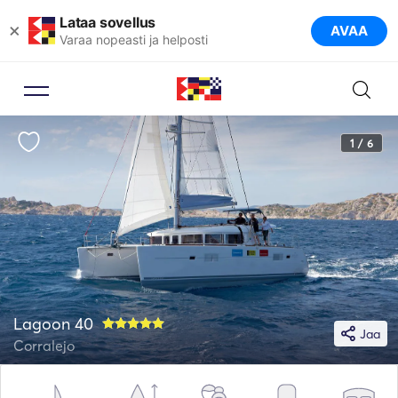
Lataa sovellus
×
AVAA
Varaa nopeasti ja helposti
1 / 6
Lagoon 40
Jaa
Corralejo