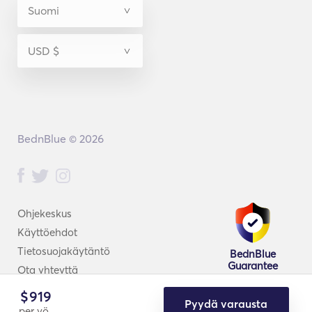
BednBlue © 2026
Ohjekeskus
Käyttöehdot
Tietosuojakäytäntö
BednBlue
Guarantee
Ota yhteyttä
$
919
Pyydä varausta
per yö