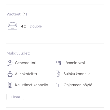
Sisäänrakennettu:
08 / 2017
Moottorit:
2 x 22hp
Vuoteet: (
4
)
Polttoainetyyppi:
Diesel
4 x
Double
Kulutus:
7
L /tunti
Vesitilavuus:
600
L
Polttoainetilavuus:
400
L
Suurin matkanopeus:
8
solmut
Mukavuudet:
Generaattori
Lämmin vesi
Aurinkoteltta
Suihku kannella
Kaiuttimet kannella
Ohjaamon pöytä
Perämeri / Jolli
Jääkaappi
+ lisää
Mikroaaltouuni
Uuni