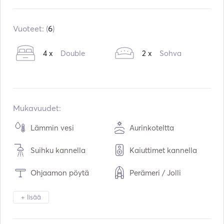
Sisäänrakennettu:
03 / 2017
Refit in:
03 / 2022
Vuoteet: (
6
)
Moottorit:
1 x 75hp
4 x
Double
2 x
Sohva
Polttoainetyyppi:
Diesel
Kulutus:
5
L /tunti
Vesitilavuus:
360
L
Polttoainetilavuus:
210
L
Mukavuudet:
Suurin matkanopeus:
8
solmut
Lämmin vesi
Aurinkoteltta
Suihku kannella
Kaiuttimet kannella
Ohjaamon pöytä
Perämeri / Jolli
Kiikarit
Soihtu valo
+ lisää
Pakastin
Jääkaappi