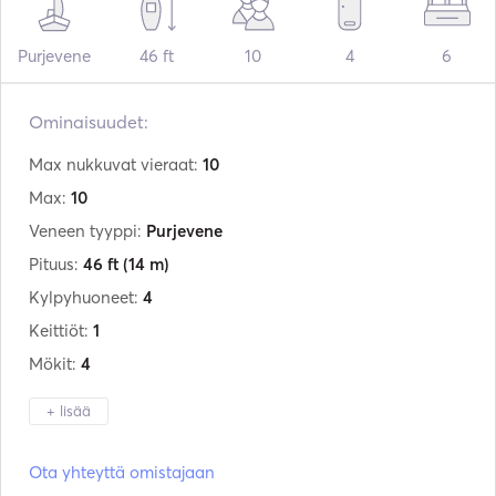
Purjevene
46 ft
10
4
6
Ominaisuudet:
Max nukkuvat vieraat:
10
Max:
10
Veneen tyyppi:
Purjevene
Pituus:
46 ft
(14 m)
Kylpyhuoneet:
4
Keittiöt:
1
Mökit:
4
+ lisää
Valmistaja:
Bavaria
Ota yhteyttä omistajaan
Malli:
Cruiser 46