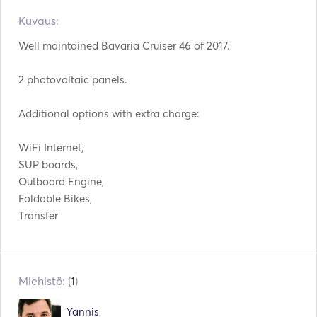
Ruokailuvälineet / lasit
Kuvaus:  
Kuumalevyt
/ astiat
Well maintained Bavaria Cruiser 46 of 2017.

USB-liitäntä
Mp3-soitin / radio / CD
2 photovoltaic panels.

Hiustenkuivaaja
Aurinkopaneelit
Additional options with extra charge:

Tehosuuntaaja
Snorklausvälineet
WiFi Internet,

Autopilotti
Keulapotkuri
SUP boards,

Outboard Engine,

Sähköinen ankkuri
Suojukset
Foldable Bikes,

Transfer
Oppaat & kartat
Käsisammuttimet
Pelastusliivit
Navigointijärjestelmä
VHF
Miehistö: (
1
)
Yannis