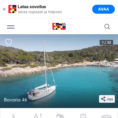
Lataa sovellus
×
AVAA
Varaa nopeasti ja helposti
1 / 33
Bavaria 46
Jaa