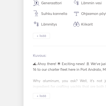
Generaattori
Lämmin vesi
Suihku kannella
Ohjaamon pöy
Lämmitys
Kiikarit
Sähköinen wc
Turvajärjestelm
+ lisää
Jääkaappi
Uuni
Kuvaus:  
USB-liitäntä
Aurinkopaneeli
🌊 Ahoy there! 🌟 Exciting news! 🚢 We've jus
Kalastustikku
Padel Board
16 to our charter fleet here in Port Andratx, M
AIS / NAVTEX
Autopilotti
Why aluminum, you ask? Well, it's not jus
ingredient for crafting yachts that are both l
Suojukset
Valopistooli
16 boasts top-notch hull construction, stur
+ lisää
electrical installations. It's not just a yacht; 
Käsisammuttimet
Pelastusliivit
quality on the high seas. 🌊⚓ 
