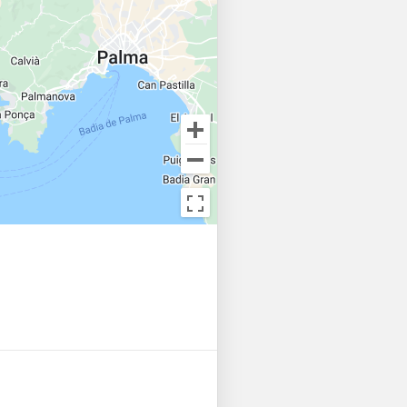
begin! 🌟 

a hour can be arranged at an 
ment. 

ed in the price. 
