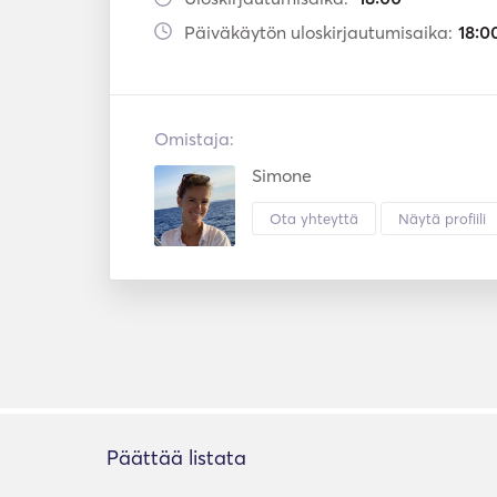
Päiväkäytön uloskirjautumisaika:
18:0
Omistaja:
Simone
Ota yhteyttä
Näytä profiili
Päättää listata