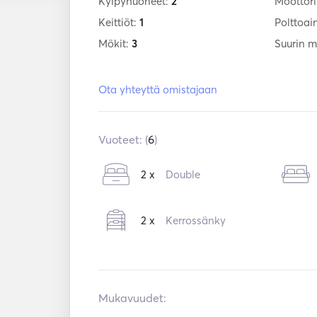
Kylpyhuoneet:
2
Moottori
Keittiöt:
1
Polttoai
Mökit:
3
Suurin 
Ota yhteyttä omistajaan
Vuoteet: (
6
)
2 x
Double
2 x
Kerrossänky
Mukavuudet: