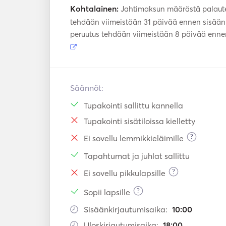
OPTIONAL EXTRAS: 

Kohtalainen:
Jahtimaksun määrästä palaute
Sheets and towels 15€ p.p. 

tehdään viimeistään 31 päivää ennen sisäänk
Stewardess 150€ / day. 

peruutus tehdään viimeistään 8 päivää enne
*Prices include exclusive use of the boat, moor
*Fuel, moorings in other ports, food and b
included. 

Säännöt:
Tupakointi sallittu kannella
Tupakointi sisätiloissa kielletty
?
Ei sovellu lemmikkieläimille
Tapahtumat ja juhlat sallittu
?
Ei sovellu pikkulapsille
?
Sopii lapsille
Sisäänkirjautumisaika:
10:00
Uloskirjautumisaika:
18:00