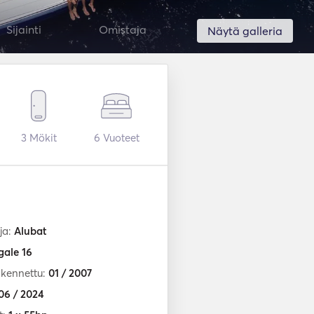
Sijainti
Omistaja
Näytä galleria
3
Mökit
6
Vuoteet
ja:
Alubat
gale 16
akennettu:
01 / 2007
06 / 2024