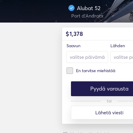
Alubat 52
Port d'Andratx
$
1,378
Saavun
Lähden
En tarvitse miehistöä
Pyydä varausta
tai
Lähetä viesti