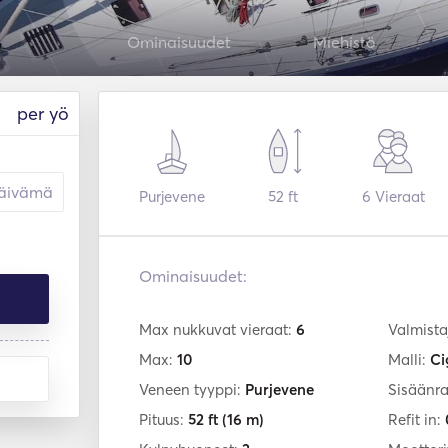
Ominaisuudet
Miehistö
per yö
Purjevene
52 ft
6
Vieraat
Ominaisuudet:
Max nukkuvat vieraat:
6
Valmista
Max:
10
Malli:
Ci
Veneen tyyppi:
Purjevene
Sisäänr
Pituus:
52 ft
(16 m)
Refit in: