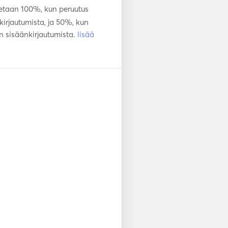
taan 100%, kun peruutus
irjautumista, ja 50%, kun
n sisäänkirjautumista.
lisää
ing in base port.  

everages and extras are not 