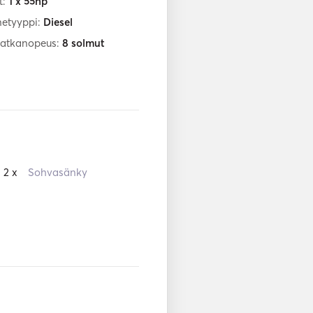
t:
1 x 55hp
netyyppi:
Diesel
matkanopeus:
8
solmut
2 x
Sohvasänky