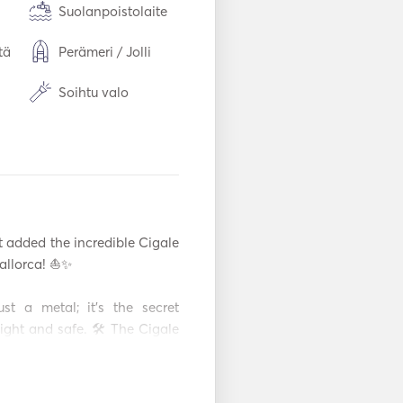
Suolanpoistolaite
tä
Perämeri / Jolli
Soihtu valo
ä
Pakastin
Ruokailuvälineet /
lasit / astiat
t
Tehosuuntaaja
t added the incredible Cigale 
Snorklausvälineet
allorca! ⛵️✨ 

Sähköinen ankkuri
t a metal; it's the secret 
ight and safe. 🛠️ The Cigale 
Oppaat & kartat
dy carpentry, and meticulous 
it's a promise of durability and 
Navigointijärjestelmä